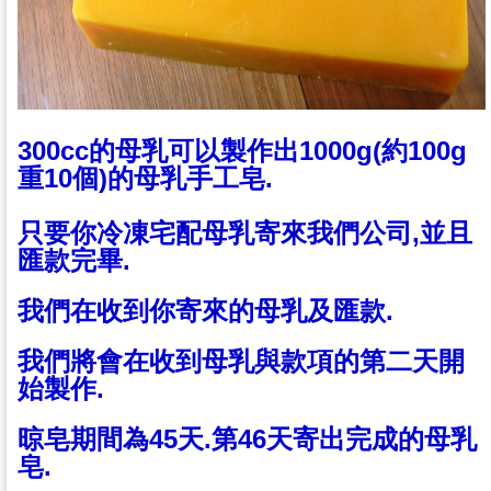
300cc的母乳可以製作出1000g(約100g
重10個)的母乳手工皂.
只要你冷凍宅配母乳寄來我們公司,並且
匯款完畢.
我們在收到你寄來的母乳及匯款.
我們將會在收到母乳與款項的第二天開
始製作.
晾皂期間為45天.第46天寄出完成的母乳
皂.