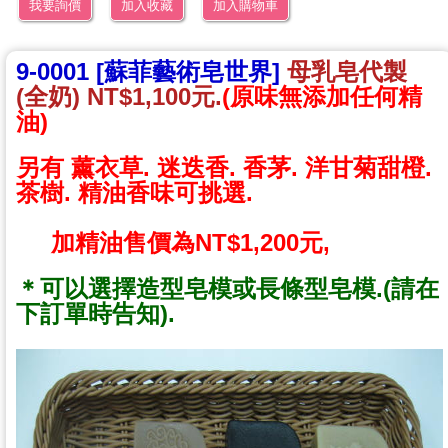
我要詢價
加入收藏
加入購物車
9-0001 [蘇菲藝術皂世界]
母乳皂代製
(全奶) NT$1,100元.
(原味無添加任何精
油)
另有 薰衣草. 迷迭香. 香茅. 洋甘菊甜橙.
茶樹. 精油香味可挑選.
加精油售價為NT$1,200元,
＊可以選擇造型皂模或長條型皂模.(請在
下訂單時告知).