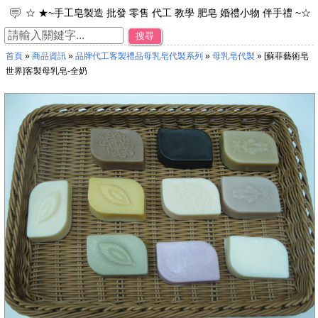
☆ ★~手工皂製造 批發 零售 代工 教學 肥皂 婚禮小物 伴手禮 ~☆
★
搜尋
☆ ★~工廠直營 專業製造 品牌代工 接受小量訂單~☆ ★
首頁
»
商品資訊
»
品牌代工客製禮品母乳皂代製系列
»
母乳皂代製
» [蘇菲藝術皂
☆ ★~加入免費會員~可享每次購物95折之優惠。~☆ ★
世界]客製母乳皂-全奶
☆ ★~歡迎光臨~蘇菲皂世界~☆ ★
☆ ★~來店禮 母乳皂 彌月禮 年節禮物 ~☆ ★