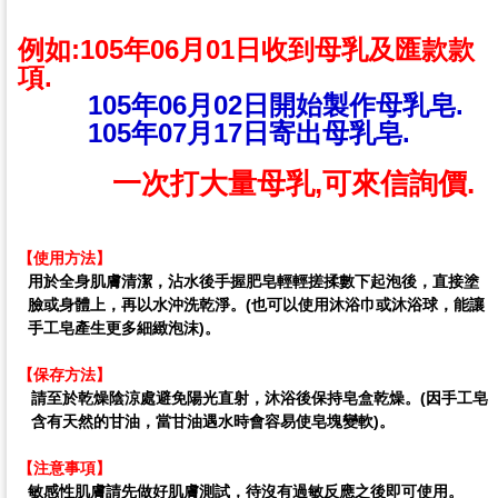
例如:105年06月01日收到母乳及匯款款
項.
105年06月02日開始製作母乳皂.
105年07月17日寄出母乳皂.
一次打大量母乳,可來信詢價.
【使用方法】
用於全身肌膚清潔，
沾水後手握肥皂輕輕搓揉數下起泡後，直接塗
臉或身體上，再以水沖洗乾淨。(也可以使用沐浴巾或沐浴球，能讓
手工皂產生更多細緻泡沫)。
【保存方法】
請至於乾燥陰涼處避免陽光直射，沐浴後保持皂盒乾燥。(因手工皂
含有天然的甘油，當甘油遇水時會容易使皂塊變軟)。
【注意事項】
敏感性肌膚請先做好肌膚測試，待沒有過敏反應之後即可使用。