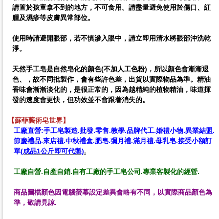
請置於孩童拿不到的地方，不可食用。請盡量避免使用於傷口、紅
腫及濕疹等皮膚異常部位。
使用時請避開眼部，若不慎滲入眼中，請立即用清水將眼部沖洗乾
淨。
天然手工皂
是自然皂化的顏色(不加人工色粉)，所以
顏色會漸漸退
色、
，故不同批製作，會有些許色差，出貨以實際物品為準。
精油
香味會漸漸淡化的，是很正常的，因為越精純的植物精油，味道揮
發的速度會更快，但功效並不會跟著消失的。
【蘇菲藝術皂世界】
工廠直營:手工皂製造.批發.零售.教學.品牌代工.婚禮小物.異業結盟.
節慶禮品.來店禮.中秋禮盒.
肥皂.彌月禮.滿月禮.母乳皂.
接受小額訂
單
(成品1公斤即可代製)
.
手工皂工廠 阿原 茶山坊 誠品 印度皂
工廠自營.自產自銷.自有工廠的手工皂公司.專業客製化的經營.
商品圖檔顏色因電腦螢幕設定差異會略有不同，以實際商品顏色為
準，敬請見諒.