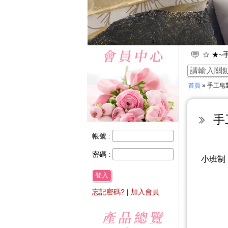
☆ ★~
☆ ★~
☆ ★~
首頁
» 手工皂
☆ ★~
☆ ★~
手
帳號 :
密碼 :
小班制
登入
忘記密碼?
|
加入會員