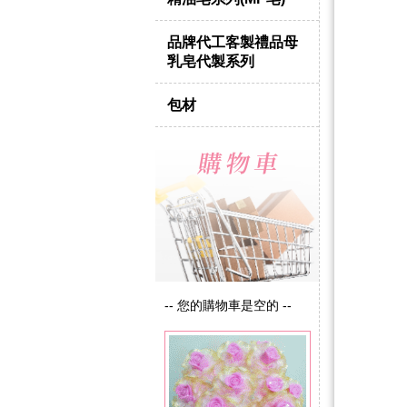
品牌代工客製禮品母
乳皂代製系列
包材
-- 您的購物車是空的 --