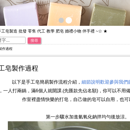
手工皂製造 批發 零售 代工 教學 肥皂 婚禮小物 伴手禮 ~☆ ★
工廠直營 專業製造 品牌代工 接受小量訂單~☆ ★
搜尋
加入免費會員~可享每次購物95折之優惠。~☆ ★
製作過程
歡迎光臨~蘇菲皂世界~☆ ★
來店禮 母乳皂 彌月禮 年節禮物 ~☆ ★
工皂製作過程
以下是手工皂簡易製作流程介紹，
細節說明歡迎參與我們的
，一人打兩鍋，滿6個人就開課.(先匯款先佔名額)，你可以不用
作室裡盡情快樂的打皂，自己做的皂可以自用，也可
第一步驟水加進氫氧化鈉拌均勻後放涼。