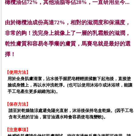
橄欖油佔
72%
，其他油脂等佔
28%
，
一直研用至今
...
由於橄欖油成份高達
72%
，相對的滋潤度和保濕度，
非常的夠！洗完
身上就像上了一層的乳霜般的滋潤，
乾性膚質和容易冬季癢的膚質，馬賽
皂就是最好的選
擇！
【使用方法】
用於全身肌膚清潔，
沾水後手握肥皂輕輕搓揉數下起泡後，直接塗
臉或身體上，再以水沖洗乾淨。(也可以使用沐浴巾或沐浴球，能讓
手工皂產生更多細緻泡沫)。
【保存方法】
請至於乾燥陰涼處避免陽光直射，沐浴後保持皂盒乾燥。(因手工皂
含有天然的甘油，當甘油遇水時會容易使皂塊變軟)。
【注意事項】
敏感性肌膚請先做好肌膚測試，待沒有過敏反應之後即可使用。
請