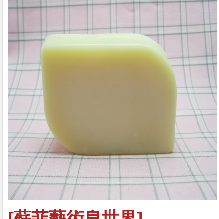
[蘇菲藝術皂世界]