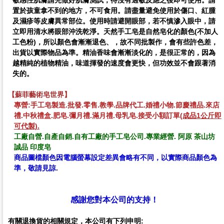
置於孩童拿不到的地方，不可食用。
請盡量避免使用於傷口、紅腫
及濕疹等皮膚異常部位。
使用時請避開眼部，若不慎滲入眼中，請
立即用清水將眼部沖洗乾淨。
天然手工皂
是自然皂化的顏色(不加人
工色粉)，所以
顏色會漸漸退色、
，故不同批製作，會有些許色差，
出貨以實際物品為準。
精油香味會漸漸淡化的，是很正常的，因為
越精純的植物精油，味道揮發的速度會更快，但功效並不會跟著消
失的。
【蘇菲藝術皂世界】
專營:手工皂製造.批發.零售.教學.品牌代工.婚禮小物.節慶禮品.來店
禮.中秋禮盒.
肥皂.彌月禮.滿月禮.母乳皂.
接受小額訂單
(成品
1公斤
即
可代製).
工廠自營.自產自銷.自有工廠的手工皂公司.專業經營.
阿原 茶山坊
誠品 印度皂
商品圖檔顏色因電腦螢幕設定差異會略有不同，以實際商品顏色為
準，敬請見諒.
感謝您對本公司的支持！
有關退換貨的相關規定，本公司有下列申明: