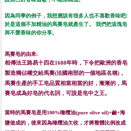
因為同學的例子，我想應該有很多人也不喜歡香味吧
!
於是這個不
加精油的馬賽皂就產生了。
我們把這塊皂
與不愛香味的你分享。
馬賽皂的由來:
相傳法王路易十四在
1688
年時，下令把歐洲的香皂
製造獨佔權交給
馬賽
(
法國南部的一個地區名稱
)
，
馬賽生產的手工皂品質相當相當的好
，漸漸的，馬
賽皂成為好皂的代名詞，可說是皂中之王。
當時的馬賽皂是用
100%
橄欖油
(pure olive oil)+
鹼
+
海
鹽做成的，
後來因為橄欖油欠收，才將整體比例改成