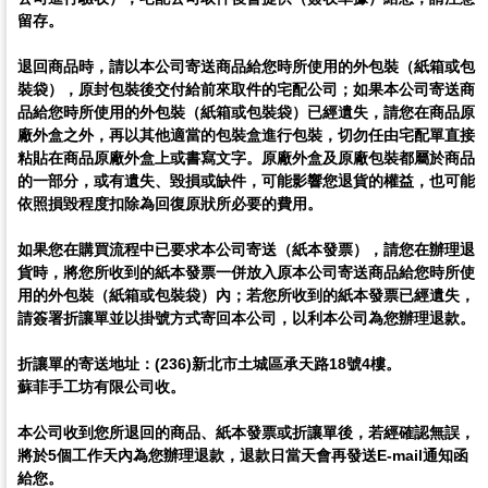
留存。
退回商品時，請以本公司寄送商品給您時所使用的外包裝（紙箱或包
裝袋），原封包裝後交付給前來取件的宅配公司；如果本公司寄送商
品給您時所使用的外包裝（紙箱或包裝袋）已經遺失，請您在商品原
廠外盒之外，再以其他適當的包裝盒進行包裝，切勿任由宅配單直接
粘貼在商品原廠外盒上或書寫文字。原廠外盒及原廠包裝都屬於商品
的一部分，或有遺失、毀損或缺件，可能影響您退貨的權益，也可能
依照損毀程度扣除為回復原狀所必要的費用。
如果您在購買流程中已要求本公司寄送（紙本發票），請您在辦理退
貨時，將您所收到的紙本發票一併放入原本公司寄送商品給您時所使
用的外包裝（紙箱或包裝袋）內；若您所收到的紙本發票已經遺失，
請簽署折讓單並以掛號方式寄回本公司，以利本公司為您辦理退款。
折讓單的寄送地址：(236)新北市土城區承天路18號4樓。
蘇菲手工坊有限公司收。
本公司收到您所退回的商品、紙本發票或折讓單後，若經確認無誤，
將於5個工作天內為您辦理退款，退款日當天會再發送E-mail通知函
給您。