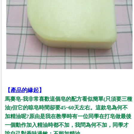
【產品的緣起】
馬賽皂
-
我非常喜歡這個皂的配方看似簡單
(
只須要三種
油
)
但它
的晾皂
時間卻要
45~60
天左右。
這款皂為何不
加精油呢
?
原由是我在教
學時有
一位同學在打皂做最後
一個動作加入精油時都不加，我問為何
不加，
同學才
說自己對香味過敏；不能加精油。