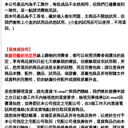
本公司產品均為手工製作，每批成品不全然相同，但我們已儘量做到
一致性。這一點請消費能見諒。
因本司產品為手工香皂，礙於個人衛生問題，
主商品不開放試用
，但
我們會附上小盒的試用品供您試用。
(
小盒的試用品可以使用，不用退
回。)
【退換貨說明】
在
蘇菲藝術皂世界
線上購物的消費者，都可以依照消費者保護法的規
定，享有商品貨到日起七天猶豫期的權益。但猶豫期並非試用期，所
以，您所退回的商品必須是全新的狀態、而且完整包裝；請注意保持
商品本體、配件、贈品、試用品、保證書、原廠包裝及所有附隨文件
或資料的完整性，切勿缺漏任何配件或損毀原廠外盒。
若您要辦理退貨，請先透過”E-mail”與我們聯絡，我們將於接獲申請
之次日起1個工作天內檢視您的退貨要求，檢視完畢後將以E-mail回
覆通知您，並將委託本公司指定之宅配公司，在3個工作天內透過電
話與您連絡(在原送貨地點)前往取回退貨商品。
請您保持電話暢通，並備妥原商品及所有包裝及附件，以便於交付予
本公司指定之宅配公司取回（宅配公司僅負責收件，退貨商品仍由本
公司進行驗收），宅配公司取件後會提供（簽收單據）給您，請注意