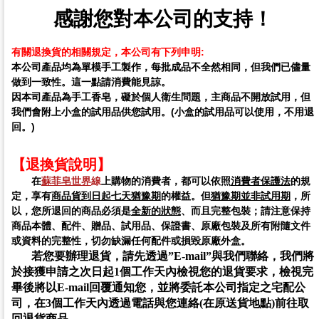
感謝您對本公司的支持！
有關退換貨的相關規定，本公司有下列申明:
本公司產品均為單模手工製作，每批成品不全然相同，但我們已儘量
做到一致性。這一點請消費能見諒。
因本司產品為手工香皂，礙於個人衛生問題，
主商品不開放試用
，但
我們會附上小盒的試用品供您試用。
(
小盒的試用品可以使用，不用退
回。)
【退換貨說明】
在
蘇菲皂世界
線
上購物的消費者，都可以依照
消費者保護法
的規
定，享有
商品貨到日起七天猶豫期
的權益。但
猶豫期並非試用期
，所
以，您所退回的商品必須是
全新的狀態
、而且完整包裝；請注意保持
商品本體、配件、贈品、試用品、保證書、原廠包裝及所有附隨文件
或資料的完整性，切勿缺漏任何配件或損毀原廠外盒。
若您要辦理退貨，請先透過”E-mail”與我們聯絡，我們將
於接獲申請之次日起1個工作天內檢視您的退貨要求，檢視完
畢後將以E-mail回覆通知您，並將委託本公司指定之宅配公
司，在3個工作天內透過電話與您連絡
(
在原送貨地點)前往取
回退貨商品。