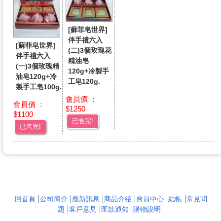
[蘇菲皂世界]
伴手禮六入
[蘇菲皂世界]
(二)3個玫瑰花
伴手禮六入
精油皂
(一)3個玫瑰精
120g+冷製手
油皂120g+冷
工皂120g.
製手工皂100g.
會員價 ：
會員價 ：
$1250
$1100
已售完!
已售完!
回首頁
公司簡介
最新訊息
商品介紹
會員中心
結帳
常見問
題
客戶意見
匯款通知
購物說明