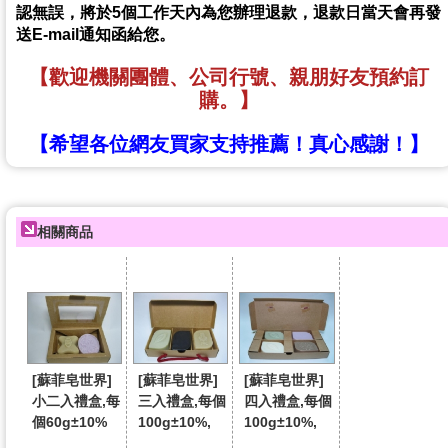
認無誤，將於5個工作天內為您辦理退款，退款日當天會再發
送E-mail通知函給您。
【歡迎機關團體、公司行號、親朋好友預約訂
購。】
【希望各位網友買家支持推薦！真心感謝！】
相關商品
[蘇菲皂世界]
[蘇菲皂世界]
[蘇菲皂世界]
小二入禮盒,每
三入禮盒,每個
四入禮盒,每個
個60g±10%
100g±10%,
100g±10%,