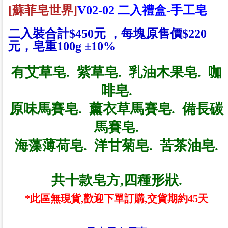
[蘇菲皂世界]
V02-02 二入禮盒-手工皂
二入裝合計
$450
元 ，每塊原售價
$220
元，皂重
100g
±
10%
有艾草皂. 紫草皂. 乳油木果皂. 咖
啡皂.
原味馬賽皂. 薰衣草馬賽皂. 備長碳
馬賽皂.
海藻薄荷皂. 洋甘菊皂. 苦茶油皂.
共十款皂方,四種形狀.
*此區無現貨,歡迎下單訂購,交貨期約45天