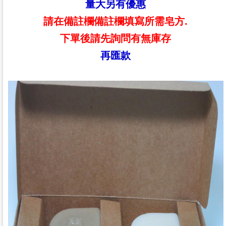
量大另有優惠
請在備註欄備註欄填寫所需皂方.
下單後請先詢問有無庫存
再匯款