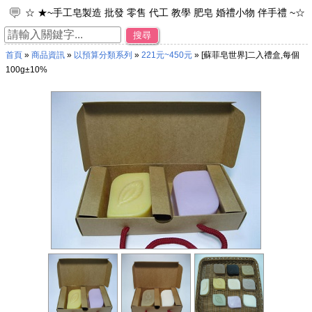
☆ ★~手工皂製造 批發 零售 代工 教學 肥皂 婚禮小物 伴手禮 ~☆
★
搜尋
☆ ★~工廠直營 專業製造 品牌代工 接受小量訂單~☆ ★
首頁
»
商品資訊
»
以預算分類系列
»
221元~450元
» [蘇菲皂世界]二入禮盒,每個
☆ ★~加入免費會員~可享每次購物95折之優惠。~☆ ★
100g±10%
☆ ★~歡迎光臨~蘇菲皂世界~☆ ★
☆ ★~來店禮 母乳皂 彌月禮 年節禮物 ~☆ ★