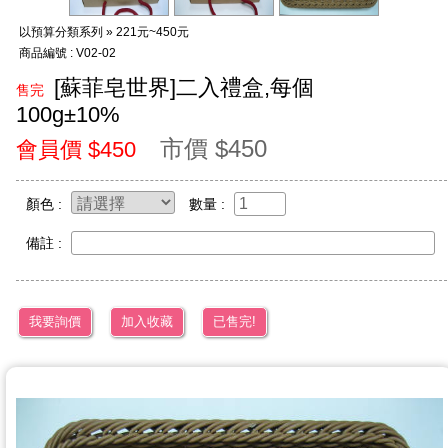
以預算分類系列 » 221元~450元
商品編號 : V02-02
[蘇菲皂世界]二入禮盒,每個
售完
100g±10%
市價 $450
會員價 $450
顏色 :
數量 :
備註 :
我要詢價
加入收藏
已售完!