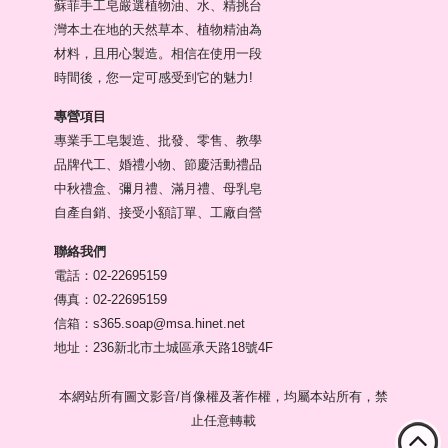
蘇菲手工皂嚴選植物油、水、精挑台
灣本土在地的天然草本、植物精油為
材料，且用心製造。相信在使用一段
時間後，您一定可感受到它的魅力!
專營項目
專業手工皂製造、批發、零售、教學
品牌代工、婚禮小物、節慶活動禮品
中秋禮盒、彌月禮、滿月禮、母乳皂
自產自銷、接受小額訂單、工廠自營
聯絡我們
電話：02-22695159
傳真：02-22695159
信箱：s365.soap@msa.hinet.net
地址：236新北市土城區承天路18號4F
本網站所有圖文影音/肖像權及著作權，均屬本站所有，禁
止任意轉載