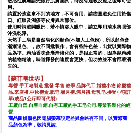
敏感性肌膚請先做好肌膚測試，待沒有過敏反應之後即可使
用。
請置於孩童拿不到的地方，不可食用。
請盡量避免使用於傷
口、紅腫及濕疹等皮膚異常部位。
使用時請避開眼部，若不慎滲入眼中，請立即用清水將眼部
沖洗乾淨。
天然手工皂是自然皂化的顏色(不加人工色粉)，所以顏色會
漸漸退色、，故不同批製作，會有些許色差，出貨以實際物
品為準。精油香味會漸漸淡化的，是很正常的，因為越精純
的植物精油，味道揮發的速度會更快，但功效並不會跟著消
失的。
【蘇菲皂世界】
專營:手工皂製造.批發.零售.教學.品牌代工.婚禮小物.節慶禮
品.來店禮.中秋禮盒.肥皂.彌月禮.滿月禮.母乳皂.接受小額訂
單
(成品1公斤即可代製).
手工皂工廠
工廠自營.自產自銷.自有工廠的手工皂公司.專業客製化的經
營.
商品圖檔顏色因電腦螢幕設定差異會略有不同，以實際商
品顏色為準，敬請見諒.