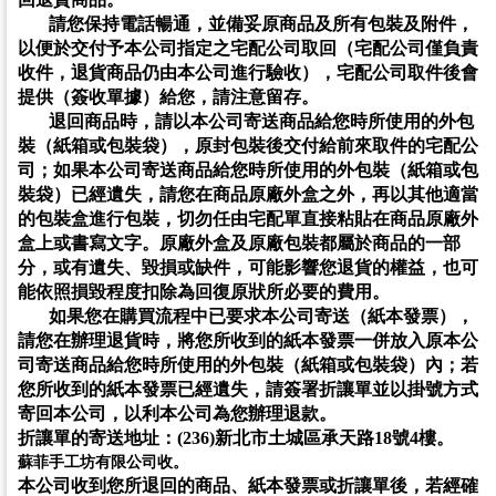
請您保持電話暢通，並備妥原商品及所有包裝及附件，
以便於交付予本公司指定之宅配公司取回
（宅配公司僅負責
收件，退貨商品仍由本公司進行驗收）
，宅配公司取件後會
提供
（簽收單據）給您，請注意留存。
退回商品時，請以本公司寄送商品給您時所使用的外包
裝（紙箱或包裝袋），原封包裝後交付給前來取件的宅配公
司；如果本公司寄送商品給您時所使用的外包裝（紙箱或包
裝袋）已經遺失，請您在商品原廠外盒之外，再以其他適當
的包裝盒進行包裝，
切勿任由宅配單直接粘貼在商品原廠外
盒上或書寫文字。原廠外盒及原廠包裝都屬於商品的一部
分，或有遺失、毀損或缺件，可能影響您退貨的權益，也可
能依照損毀程度扣除為回復原狀所必要的費用。
如果您在購買流程中已要求本公司寄送
（紙本發票），
請您在辦理退貨時，將您所收到的紙本發票一併放入原本公
司寄送商品給您時所使用的外包裝（紙箱或包裝袋）內；若
您所收到的紙本發票已經遺失，請簽署折讓單並以掛號方式
寄回本公司，以利本公司為您辦理退款。
折讓單的寄送地址：(236)新北市土城區承天路18號4樓。
蘇菲手工坊有限公司收。
本公司收到您所退回的商品、紙本發票或折讓單後，若經確