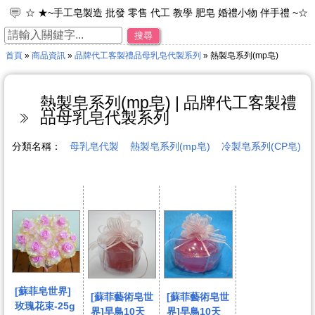
☆ ★~手工皂製造 批發 零售 代工 教學 肥皂 婚禮小物 伴手禮 ~☆
★
搜尋
☆ ★~工廠直營 專業製造 品牌代工 接受小量訂單~☆ ★
首頁
»
商品資訊
»
品牌代工客製禮品母乳皂代製系列
» 熱製皂系列(mp皂)
☆ ★~加入免費會員~可享每次購物95折之優惠。~☆ ★
☆ ★~歡迎光臨~蘇菲皂世界~☆ ★
☆ ★~來店禮 母乳皂 彌月禮 年節禮物 ~☆ ★
熱製皂系列(mp皂) | 品牌代工客製禮
品母乳皂代製系列
分類名稱：
母乳皂代製
熱製皂系列(mp皂)
冷製皂系列(CP皂)
[蘇菲皂世界]
[蘇菲藝術皂世
[蘇菲藝術皂世
玫瑰花束-25g
界]早鳥10天
界]早鳥10天