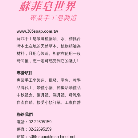
www.365soap.com.tw
蘇菲手工皂嚴選植物油、水、精挑台
灣本土在地的天然草本、植物精油為
材料，且用心製造。相信在使用一段
時間後，您一定可感受到它的魅力!
專營項目
專業手工皂製造、批發、零售、教學
品牌代工、婚禮小物、節慶活動禮品
中秋禮盒、彌月禮、滿月禮、母乳皂
自產自銷、接受小額訂單、工廠自營
聯絡我們
電話：02-22695159
傳真：02-22695159
信箱：s365.soap@msa.hinet.net