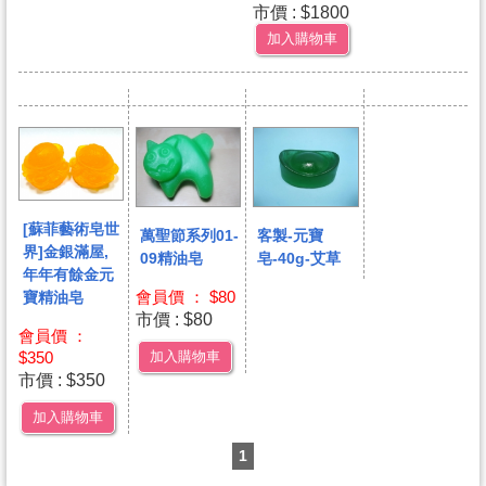
市價 : $1800
加入購物車
[蘇菲藝術皂世
萬聖節系列01-
客製-元寶
界]金銀滿屋,
09精油皂
皂-40g-艾草
年年有餘金元
會員價 ： $80
寶精油皂
市價 : $80
會員價 ：
加入購物車
$350
市價 : $350
加入購物車
1